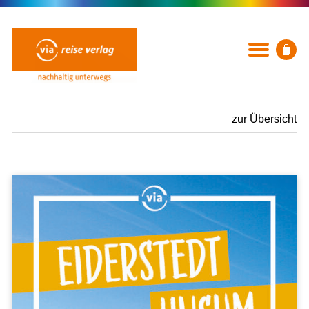
zur Übersicht
BÜCHER
Rubriken
Neuerscheinungen
Ausflug, Wandern & Radfahren
Städte und Reiseregionen
Mit Kindern
Küsten und Strände