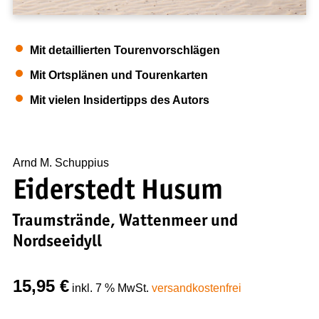
Presse
Kontakt
Mit detaillierten Tourenvorschlägen
NEWS & TIPPS
Mit Ortsplänen und Tourenkarten
News
Mit vielen Insidertipps des Autors
Tipps zum nachhaltigen Reisen
Anleitung zur Nutzung von GPS-Daten
Arnd M. Schuppius
Eiderstedt Husum
Traumstrände, Wattenmeer und
Nordseeidyll
15,95
€
inkl. 7 % MwSt.
versandkostenfrei