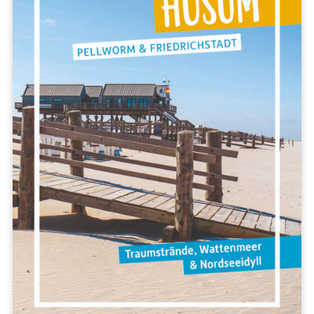
Regionen
Berlin & Brandenburg
Mecklenburg-Vorpommern
Nordwestdeutschland
Mitteldeutschland
Nordrhein-Westfalen
Hessen & Rheinland-Pfalz
Süddeutschland
Europa
Polen
Spanien
VERLAG
Über uns
Unser Team
Jobs
Handel