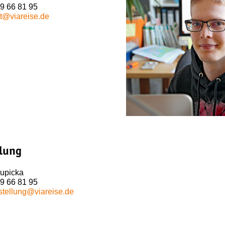
29 66 81 95
t@viareise.de
llung
rupicka
29 66 81 95
stellung@viareise.de