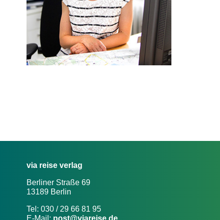
via reise verlag
Berliner Straße 69
13189 Berlin
Tel: 030 / 29 66 81 95
E-Mail:
post@viareise.de