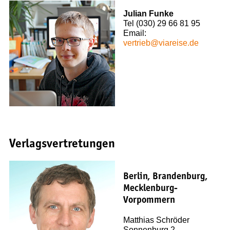
Mit Kindern
Küsten und Strände
Julian Funke
Tel (030) 29 66 81 95
Regionen
Email:
Berlin & Brandenburg
vertrieb@viareise.de
Mecklenburg-Vorpommern
Nordwestdeutschland
Mitteldeutschland
Nordrhein-Westfalen
Hessen & Rheinland-Pfalz
Süddeutschland
Europa
Verlagsvertretungen
Polen
Spanien
Berlin, Brandenburg,
Mecklenburg-
VERLAG
Vorpommern
Über uns
Unser Team
Matthias Schröder
Jobs
Sonnenburg 2