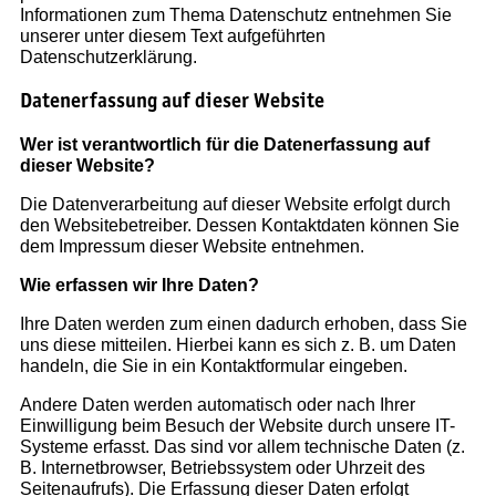
Mit Kindern
Informationen zum Thema Datenschutz entnehmen Sie
Küsten und Strände
unserer unter diesem Text aufgeführten
Datenschutzerklärung.
Regionen
Berlin & Brandenburg
Datenerfassung auf dieser Website
Mecklenburg-Vorpommern
Nordwestdeutschland
Wer ist verantwortlich für die Datenerfassung auf
dieser Website?
Mitteldeutschland
Nordrhein-Westfalen
Die Datenverarbeitung auf dieser Website erfolgt durch
Hessen & Rheinland-Pfalz
den Websitebetreiber. Dessen Kontaktdaten können Sie
Süddeutschland
dem Impressum dieser Website entnehmen.
Wie erfassen wir Ihre Daten?
Europa
Polen
Ihre Daten werden zum einen dadurch erhoben, dass Sie
Spanien
uns diese mitteilen. Hierbei kann es sich z. B. um Daten
handeln, die Sie in ein Kontaktformular eingeben.
Andere Daten werden automatisch oder nach Ihrer
VERLAG
Einwilligung beim Besuch der Website durch unsere IT-
Über uns
Systeme erfasst. Das sind vor allem technische Daten (z.
Unser Team
B. Internetbrowser, Betriebssystem oder Uhrzeit des
Seitenaufrufs). Die Erfassung dieser Daten erfolgt
Jobs