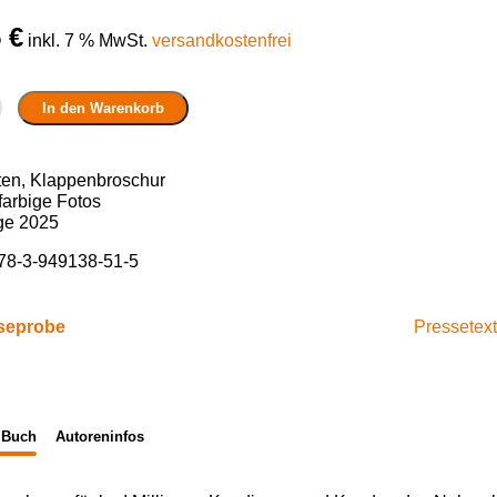
5
€
inkl. 7 % MwSt.
versandkostenfrei
In den Warenkorb
land-
ten, Klappenbroschur
farbige Fotos
g
age 2025
78-3-949138-51-5
seprobe
Pressetex
 Buch
Autoreninfos