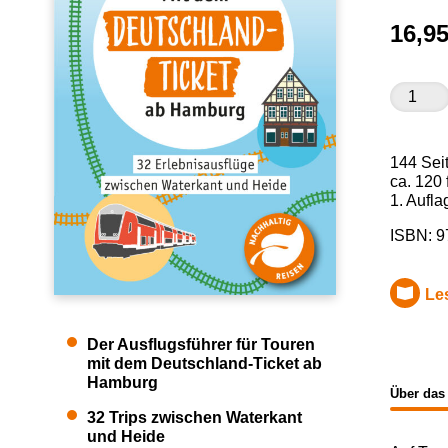
16,9
Mit
dem
Deutsch
Ticket
144 Sei
ab
ca. 120 
Hambur
1. Aufl
Menge
ISBN:
9
Le
Der Ausflugsführer für Touren
mit dem Deutschland-Ticket ab
Hamburg
Über das
32 Trips zwischen Waterkant
und Heide