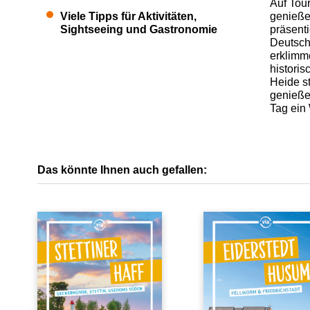
Auf Tou
Viele Tipps für Aktivitäten,
genieße
Sightseeing und Gastronomie
präsent
Deutsch
erklimm
histori
Heide s
genieße
Tag ein
Das könnte Ihnen auch gefallen: