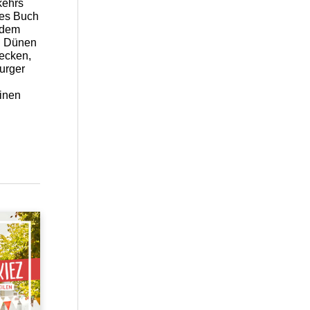
kehrs
ses Buch
 dem
. Dünen
decken,
urger
inen