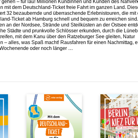
r gehen – für lau! Millionen Kundinnen und Kunden des Nahver
n mit dem Deutschland-Ticket freie Fahrt im ganzen Land. Die
iert 32 bezaubernde und überraschende Erlebnistouren, die mit
land-Ticket ab Hamburg schnell und bequem zu erreichen sind
en an der Nordsee, Strände und Steilküsten an der Ostsee ent
sche Städte und prunkvolle Schlösser erkunden, durch die Lüneb
treifen, mit dem Kanu über den Ratzeburger See gleiten, Natur
n – alles, was Spaß macht! Rausfahren für einen Nachmittag, e
 Wochenende oder noch länger …