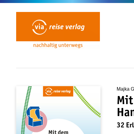
Majka G
Mit
Ha
32 Er