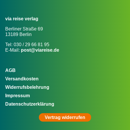
Handel
Presse
via reise verlag
Kontakt
Berliner Straße 69
13189 Berlin
NEWS & TIPPS
Tel: 030 / 29 66 81 95
News
E-Mail:
post@viareise.de
Tipps zum nachhaltigen Reisen
Anleitung zur Nutzung von GPS-Daten
AGB
Versandkosten
Widerrufsbelehrung
Impressum
Datenschutzerklärung
Vertrag widerrufen