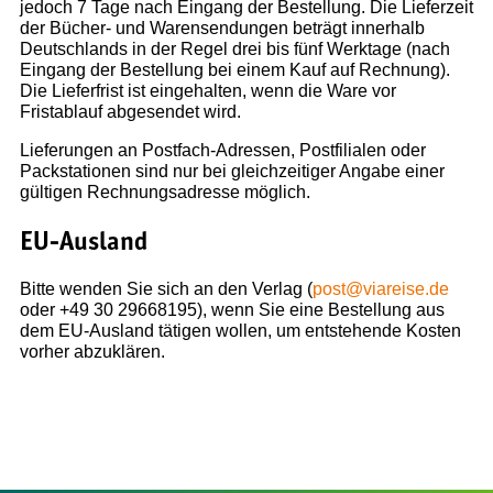
Mit Kindern
jedoch 7 Tage nach Eingang der Bestellung. Die Lieferzeit
Küsten und Strände
der Bücher- und Warensendungen beträgt innerhalb
Deutschlands in der Regel drei bis fünf Werktage (nach
Regionen
Eingang der Bestellung bei einem Kauf auf Rechnung).
Berlin & Brandenburg
Die Lieferfrist ist eingehalten, wenn die Ware vor
Fristablauf abgesendet wird.
Mecklenburg-Vorpommern
Nordwestdeutschland
Lieferungen an Postfach-Adressen, Postfilialen oder
Mitteldeutschland
Packstationen sind nur bei gleichzeitiger Angabe einer
Nordrhein-Westfalen
gültigen Rechnungsadresse möglich.
Hessen & Rheinland-Pfalz
EU-Ausland
Süddeutschland
Europa
Bitte wenden Sie sich an den Verlag (
post@viareise.de
Polen
oder +49 30 29668195), wenn Sie eine Bestellung aus
dem EU-Ausland tätigen wollen, um entstehende Kosten
Spanien
vorher abzuklären.
VERLAG
Über uns
Unser Team
Jobs