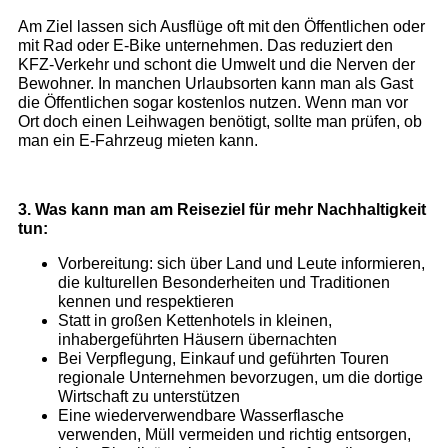
Handel
Am Ziel lassen sich Ausflüge oft mit den Öffentlichen oder
Presse
mit Rad oder E-Bike unternehmen. Das reduziert den
KFZ-Verkehr und schont die Umwelt und die Nerven der
Kontakt
Bewohner. In manchen Urlaubsorten kann man als Gast
die Öffentlichen sogar kostenlos nutzen. Wenn man vor
Ort doch einen Leihwagen benötigt, sollte man prüfen, ob
NEWS & TIPPS
man ein E-Fahrzeug mieten kann.
News
Tipps zum nachhaltigen Reisen
Anleitung zur Nutzung von GPS-Daten
3. Was kann man am Reiseziel für mehr Nachhaltigkeit
tun:
Vorbereitung: sich über Land und Leute informieren,
die kulturellen Besonderheiten und Traditionen
kennen und respektieren
Statt in großen Kettenhotels in kleinen,
inhabergeführten Häusern übernachten
Bei Verpflegung, Einkauf und geführten Touren
regionale Unternehmen bevorzugen, um die dortige
Wirtschaft zu unterstützen
Eine wiederverwendbare Wasserflasche
verwenden, Müll vermeiden und richtig entsorgen,