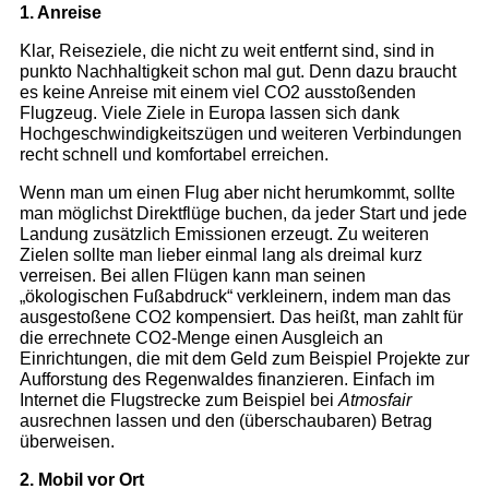
Mit Kindern
1. Anreise
Küsten und Strände
Klar, Reiseziele, die nicht zu weit entfernt sind, sind in
Regionen
punkto Nachhaltigkeit schon mal gut. Denn dazu braucht
Berlin & Brandenburg
es keine Anreise mit einem viel CO2 ausstoßenden
Mecklenburg-Vorpommern
Flugzeug. Viele Ziele in Europa lassen sich dank
Hochgeschwindigkeitszügen und weiteren Verbindungen
Nordwestdeutschland
recht schnell und komfortabel erreichen.
Mitteldeutschland
Nordrhein-Westfalen
Wenn man um einen Flug aber nicht herumkommt, sollte
man möglichst Direktflüge buchen, da jeder Start und jede
Hessen & Rheinland-Pfalz
Landung zusätzlich Emissionen erzeugt. Zu weiteren
Süddeutschland
Zielen sollte man lieber einmal lang als dreimal kurz
verreisen. Bei allen Flügen kann man seinen
Europa
„ökologischen Fußabdruck“ verkleinern, indem man das
Polen
ausgestoßene CO2 kompensiert. Das heißt, man zahlt für
Spanien
die errechnete CO2-Menge einen Ausgleich an
Einrichtungen, die mit dem Geld zum Beispiel Projekte zur
Aufforstung des Regenwaldes finanzieren. Einfach im
VERLAG
Internet die Flugstrecke zum Beispiel bei
Atmosfair
ausrechnen lassen und den (überschaubaren) Betrag
Über uns
überweisen.
Unser Team
2. Mobil vor Ort
Jobs