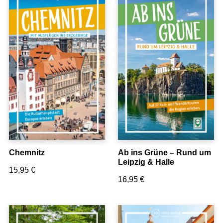
Nordwestdeutschland
Mitteldeutschland
Nordrhein-Westfalen
Hessen & Rheinland-Pfalz
Süddeutschland
Europa
Polen
Spanien
VERLAG
Über uns
Unser Team
Chemnitz
Ab ins Grüne – Rund um
Jobs
Leipzig & Halle
15,95
€
Handel
16,95
€
Presse
Kontakt