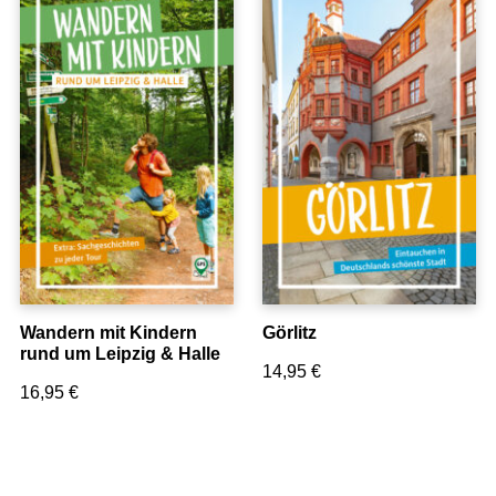
NEWS & TIPPS
News
Tipps zum nachhaltigen Reisen
Anleitung zur Nutzung von GPS-Daten
Wandern mit Kindern
Görlitz
rund um Leipzig & Halle
14,95
€
16,95
€