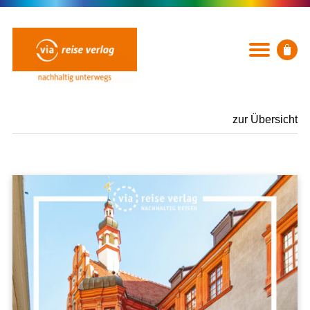
zur Übersicht
BÜCHER
Rubriken
Neuerscheinungen
Ausflug, Wandern & Radfahren
Städte und Reiseregionen
Mit Kindern
Küsten und Strände