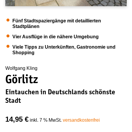
Presse
Kontakt
Fünf Stadtspaziergänge mit detaillierten
Stadtplänen
NEWS & TIPPS
Vier Ausflüge in die nähere Umgebung
News
Tipps zum nachhaltigen Reisen
Viele Tipps zu Unterkünften, Gastronomie und
Anleitung zur Nutzung von GPS-Daten
Shopping
Wolfgang Kling
Görlitz
Eintauchen in Deutschlands schönste
Stadt
14,95
€
inkl. 7 % MwSt.
versandkostenfrei