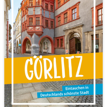
Regionen
Berlin & Brandenburg
Mecklenburg-Vorpommern
Nordwestdeutschland
Mitteldeutschland
Nordrhein-Westfalen
Hessen & Rheinland-Pfalz
Süddeutschland
Europa
Polen
Spanien
VERLAG
Über uns
Unser Team
Jobs
Handel