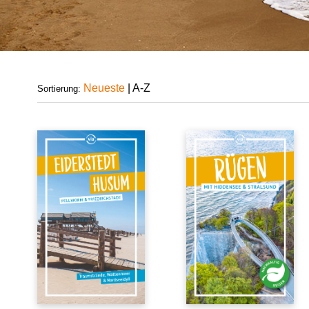
Neueste
|
A-Z
Sortierung: