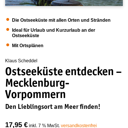
Presse
Kontakt
Die Ostseeküste mit allen Orten und Stränden
NEWS & TIPPS
Ideal für Urlaub und Kurzurlaub an der
Ostseeküste
News
Tipps zum nachhaltigen Reisen
Mit Ortsplänen
Anleitung zur Nutzung von GPS-Daten
Klaus Scheddel
Ostseeküste entdecken –
Mecklenburg-
Vorpommern
Den Lieblingsort am Meer finden!
17,95
€
inkl. 7 % MwSt.
versandkostenfrei