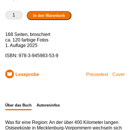
Ostseeküste
In den Warenkorb
entdecken
-
Mecklenburg-
168 Seiten, broschiert
Vorpommern
ca. 120 farbige Fotos
Menge
1. Auflage 2025
ISBN:
978-3-945983-53-9
Leseprobe
Pressetext
Cover
Über das Buch
Autoreninfos
Was für eine Region: An der über 400 Kilometer langen
Ostseeküste in Mecklenburg-Vorpommern wechseln sich