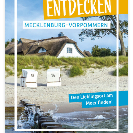
Regionen
Berlin & Brandenburg
Mecklenburg-Vorpommern
Nordwestdeutschland
Mitteldeutschland
Nordrhein-Westfalen
Hessen & Rheinland-Pfalz
Süddeutschland
Europa
Polen
Spanien
VERLAG
Über uns
Unser Team
Jobs
Handel