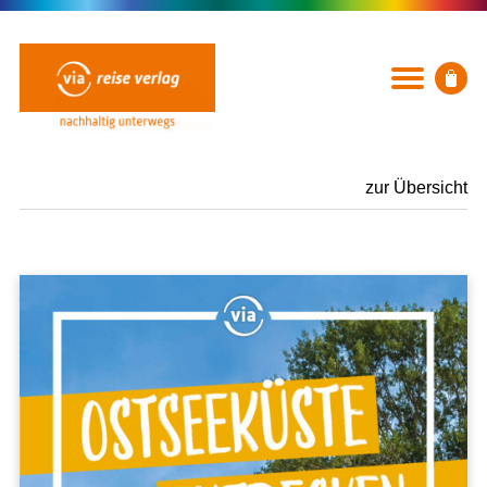
zur Übersicht
BÜCHER
Rubriken
Neuerscheinungen
Ausflug, Wandern & Radfahren
Städte und Reiseregionen
Mit Kindern
Küsten und Strände